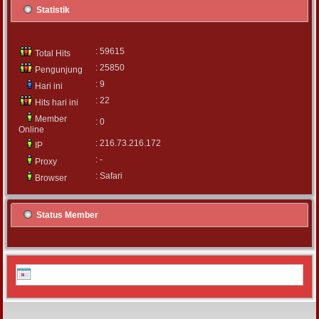
Statistik
: 59615
Total Hits
: 25850
Pengunjung
: 9
Hari ini
: 22
Hits hari ini
Member
: 0
Online
: 216.73.216.172
IP
: -
Proxy
: Safari
Browser
Status Member