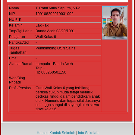
Nama
T. Romi Aulia Saputra, S.Pd
NIP
199108202019031002
NUPTK
-
Kelamin
Laki-laki
Tmp/Tgl Lahir
Banda Aceh,08/20/1991
Pelajaran
Wali Kelas 6
Pangkat/Gol
-
Tugas
Pembimbing OSN Sains
Tambahan
Email
-
Alamat Rumah
Lampulo - Banda Aceh
Telp.-
Hp.085260501150
Web/Blog
Pribadi
Profil/Prestasi
Guru Wali Kelas 6 yang terbilang
berusia cukup muda tetapi memiliki
dedikasi tinggi dalam pendidikam anak
didik. Humoris dan tegas sifat dasarnya
sehingga sangat di sayangi oleh siswa
siswi kelas 6.
Home
|
Kontak Sekolah
|
Info Sekolah