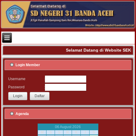
Selamat Datang di Website SEKO
Login Member
:
Username
:
Password
Agenda
06 August 2026
M
S
S
R
K
J
S