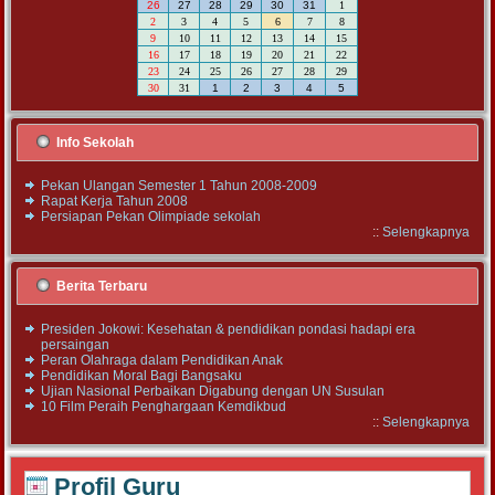
26
27
28
29
30
31
1
2
3
4
5
6
7
8
9
10
11
12
13
14
15
16
17
18
19
20
21
22
23
24
25
26
27
28
29
30
31
1
2
3
4
5
Info Sekolah
Pekan Ulangan Semester 1 Tahun 2008-2009
Rapat Kerja Tahun 2008
Persiapan Pekan Olimpiade sekolah
::
Selengkapnya
Berita Terbaru
Presiden Jokowi: Kesehatan & pendidikan pondasi hadapi era
persaingan
Peran Olahraga dalam Pendidikan Anak
Pendidikan Moral Bagi Bangsaku
Ujian Nasional Perbaikan Digabung dengan UN Susulan
10 Film Peraih Penghargaan Kemdikbud
::
Selengkapnya
Profil Guru