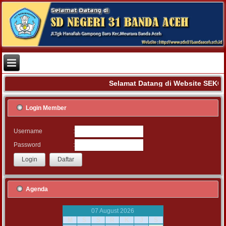
Selamat Datang di Website SEKO
Login Member
:
Username
:
Password
Agenda
07 August 2026
M
S
S
R
K
J
S