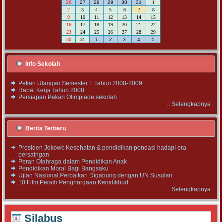
26
27
28
29
30
31
1
2
3
4
5
6
7
8
9
10
11
12
13
14
15
16
17
18
19
20
21
22
23
24
25
26
27
28
29
30
31
1
2
3
4
5
Info Sekolah
Pekan Ulangan Semester 1 Tahun 2008-2009
Rapat Kerja Tahun 2008
Persiapan Pekan Olimpiade sekolah
::
Selengkapnya
Berita Terbaru
Presiden Jokowi: Kesehatan & pendidikan pondasi hadapi era
persaingan
Peran Olahraga dalam Pendidikan Anak
Pendidikan Moral Bagi Bangsaku
Ujian Nasional Perbaikan Digabung dengan UN Susulan
10 Film Peraih Penghargaan Kemdikbud
::
Selengkapnya
Silabus