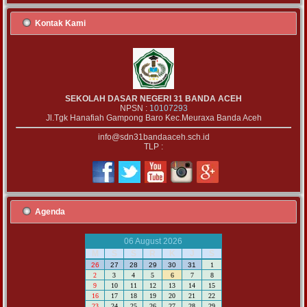
Kontak Kami
SEKOLAH DASAR NEGERI 31 BANDA ACEH
NPSN :
10107293
Jl.Tgk Hanafiah Gampong Baro Kec.Meuraxa Banda Aceh
info@sdn31bandaaceh.sch.id
TLP :
Agenda
06 August 2026
M
S
S
R
K
J
S
26
27
28
29
30
31
1
2
3
4
5
6
7
8
9
10
11
12
13
14
15
16
17
18
19
20
21
22
23
24
25
26
27
28
29