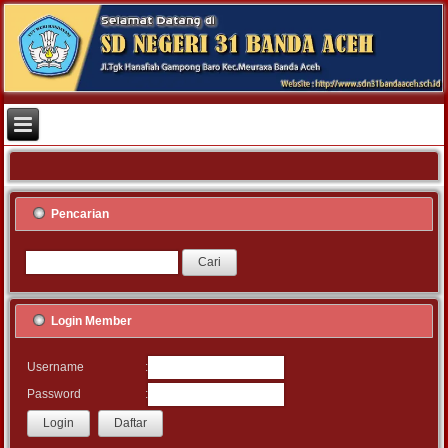
Pencarian
Login Member
:
Username
:
Password