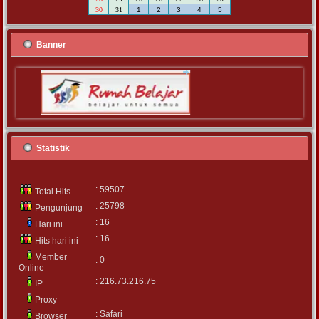
30
31
1
2
3
4
5
Banner
Statistik
: 59507
Total Hits
: 25798
Pengunjung
: 16
Hari ini
: 16
Hits hari ini
Member
: 0
Online
: 216.73.216.75
IP
: -
Proxy
: Safari
Browser