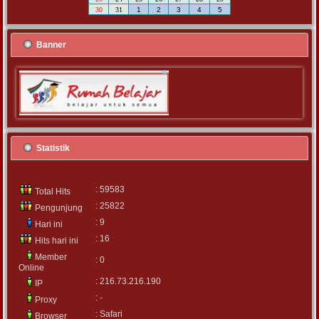
30
31
1
2
3
4
5
Banner
Statistik
: 59583
Total Hits
: 25822
Pengunjung
: 9
Hari ini
: 16
Hits hari ini
Member
: 0
Online
: 216.73.216.190
IP
: -
Proxy
: Safari
Browser