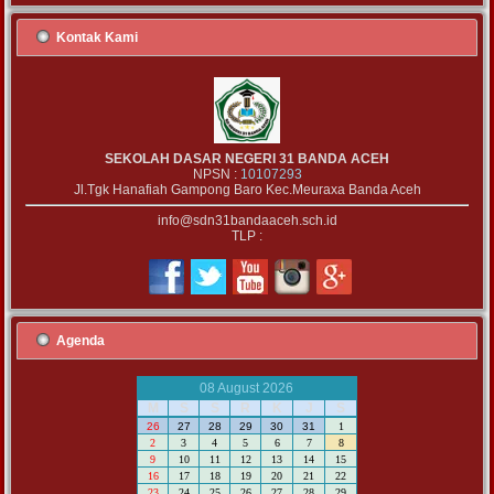
Kontak Kami
SEKOLAH DASAR NEGERI 31 BANDA ACEH
NPSN :
10107293
Jl.Tgk Hanafiah Gampong Baro Kec.Meuraxa Banda Aceh
info@sdn31bandaaceh.sch.id
TLP :
Agenda
08 August 2026
M
S
S
R
K
J
S
26
27
28
29
30
31
1
2
3
4
5
6
7
8
9
10
11
12
13
14
15
16
17
18
19
20
21
22
23
24
25
26
27
28
29