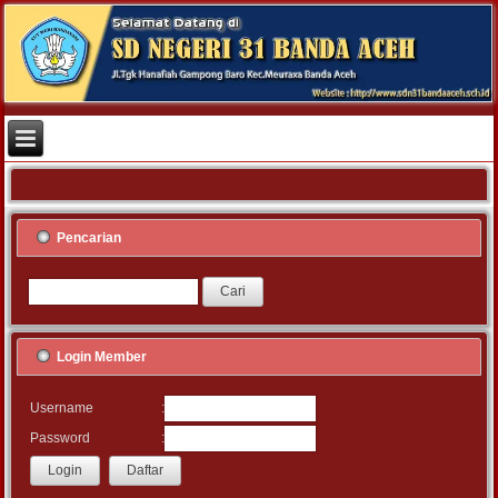
Pencarian
Login Member
:
Username
:
Password